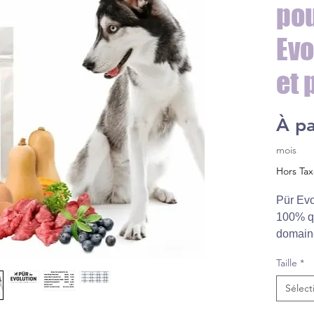
pou
Evo
et 
À pa
mois
Hors Ta
Pür Evo
100% q
domaine
1938. L
Taille
*
propriét
mission 
Sélect
à cette