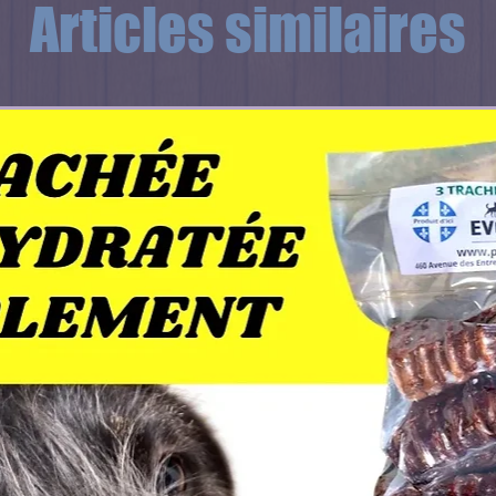
Articles similaires
M/KG
1.4-2.3
81-117
2.7-4.5
132-194
5-9.1
210-329
9.5-13.6
340-445
14-18.1
454-551
18.6-27.2
562-748
27.7-36.3
758-928
36.7-45.4
936-1098
45.8-54.4
1105-1257