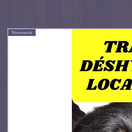
Apport calorique: 2014KCAL E
3-5
6-10
Nouveauté
11-20
21-30
31-40
41-60
61-80
81-100
101-120