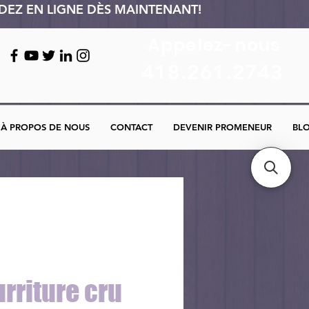
ANDEZ EN LIGNE DÈS MAINTENANT!
Appelez-nous
418.261.2743
À PROPOS DE NOUS
CONTACT
DEVENIR PROMENEUR
BL
rriture cru