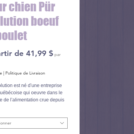
r chien Pür
lution boeuf
poulet
Prix
rtir de
41,99 $
par
promotionnel
xe
|
Politique de Livraison
lution est né d'une entreprise
uébécoise qui oeuvre dans le
 de l'alimentation crue depuis
a nouvelle génération de
aires a transformé la vision et la
de l’entreprise pour s’identifier
ionner
 nouvelle philosophie de