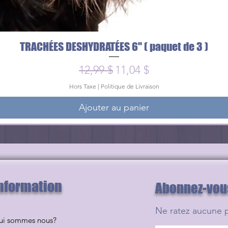
TRACHÉES DESHYDRATÉES 6'' ( paquet de 3 )
Aperçu rapide
Prix original
Prix promotionnel
12,99 $
11,04 $
Hors Taxe
|
Politique de Livraison
Ajouter au panier
nformation
Abonnez-vous 
Ne ratez aucune 
ui sommes nous?