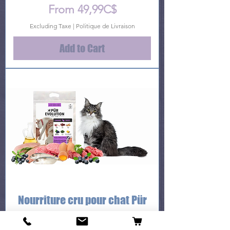
Price
From 49,99C$
Excluding Taxe
|
Politique de Livraison
Add to Cart
Nourriture cru pour chat Pür
Evolution canard