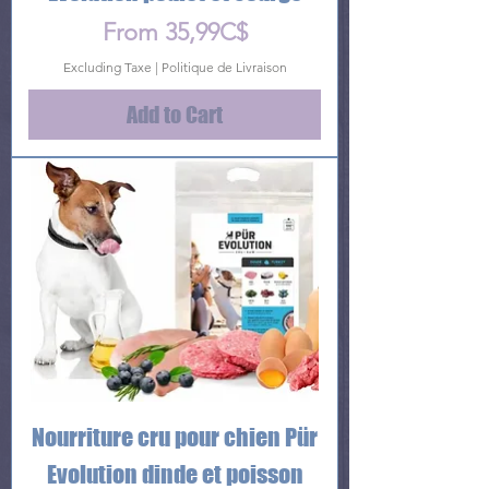
Price
From 35,99C$
Excluding Taxe
|
Politique de Livraison
Add to Cart
Nourriture cru pour chien Pür
Evolution dinde et poisson