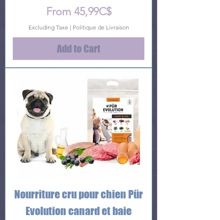
Price
From 45,99C$
Excluding Taxe
|
Politique de Livraison
Add to Cart
Nourriture cru pour chien Pür
Evolution canard et baie