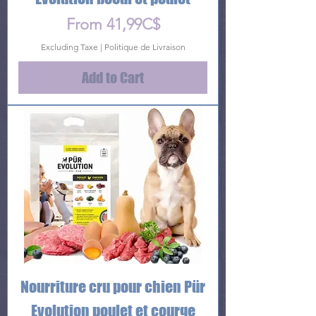
Price
From 41,99C$
Excluding Taxe
|
Politique de Livraison
Add to Cart
Nourriture cru pour chien Pür
Evolution poulet et courge