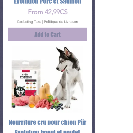
Evolution Porc et Saumon
Price
From 42,99C$
Excluding Taxe
|
Politique de Livraison
Add to Cart
Nourriture cru pour chien Pür
Evolution boeuf et poulet