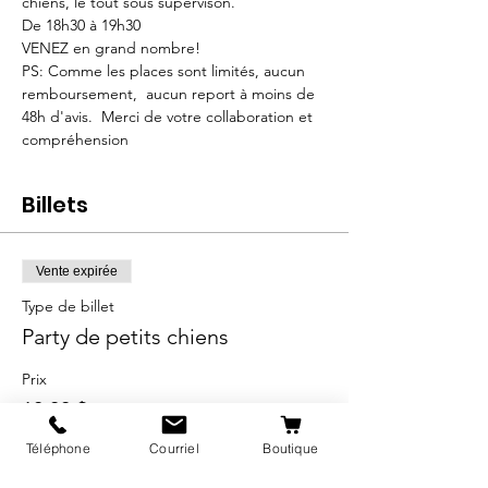
chiens, le tout sous supervison.
De 18h30 à 19h30
VENEZ en grand nombre!
PS: Comme les places sont limités, aucun 
remboursement,  aucun report à moins de 
48h d'avis.  Merci de votre collaboration et 
compréhension
Billets
Vente expirée
Type de billet
Party de petits chiens
Prix
10,00 $
+1,50 $ Taxe QC
Téléphone
Courriel
Boutique