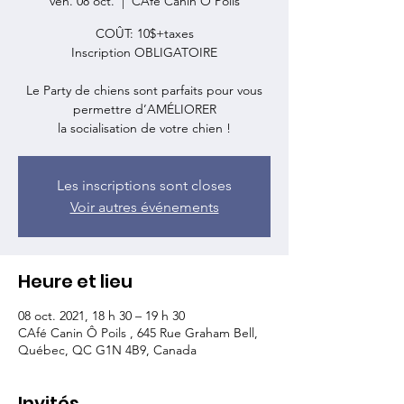
ven. 08 oct.
  |  
CAfé Canin Ô Poils
COÛT: 10$+taxes
Inscription OBLIGATOIRE
Le Party de chiens sont parfaits pour vous
permettre d’AMÉLIORER
Les inscriptions sont closes
Voir autres événements
Heure et lieu
08 oct. 2021, 18 h 30 – 19 h 30
CAfé Canin Ô Poils , 645 Rue Graham Bell,
Québec, QC G1N 4B9, Canada
Invités