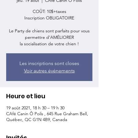
jeu. 19 août
  |  
CAfé Canin Ô Poils
COÛT: 10$+taxes
Inscription OBLIGATOIRE
Le Party de chiens sont parfaits pour vous
permettre d’AMÉLIORER
Les inscriptions sont closes
Voir autres événements
Heure et lieu
19 août 2021, 18 h 30 – 19 h 30
CAfé Canin Ô Poils , 645 Rue Graham Bell,
Québec, QC G1N 4B9, Canada
Invités