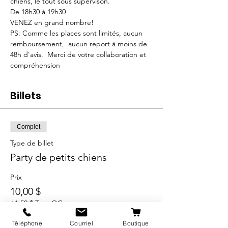
chiens, le tout sous supervison.
De 18h30 à 19h30
VENEZ en grand nombre!
PS: Comme les places sont limités, aucun 
remboursement,  aucun report à moins de 
48h d'avis.  Merci de votre collaboration et 
compréhension
Billets
Complet
Type de billet
Party de petits chiens
Prix
10,00 $
+1,50 $ Taxe QC
Téléphone
Courriel
Boutique