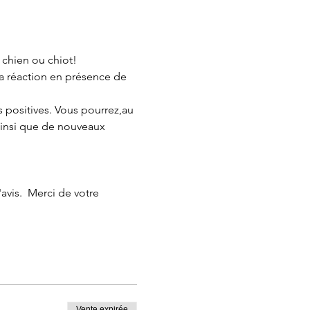
 chien ou chiot!
 sa réaction en présence de 
s positives. Vous pourrez,au 
ainsi que de nouveaux 
vis.  Merci de votre 
Vente expirée