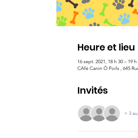
Heure et lieu
16 sept. 2021, 18 h 30 – 19 h
CAfé Canin Ô Poils , 645 
Invités
+ 3 au