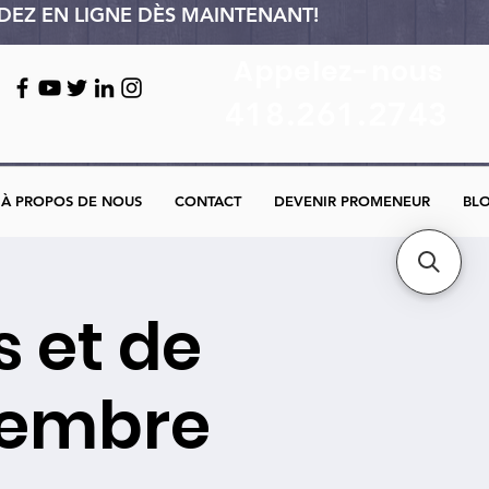
ANDEZ EN LIGNE DÈS MAINTENANT!
Appelez-nous
418.261.2743
À PROPOS DE NOUS
CONTACT
DEVENIR PROMENEUR
BL
s et de
ptembre