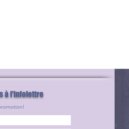
à l'infolettre
promotion!