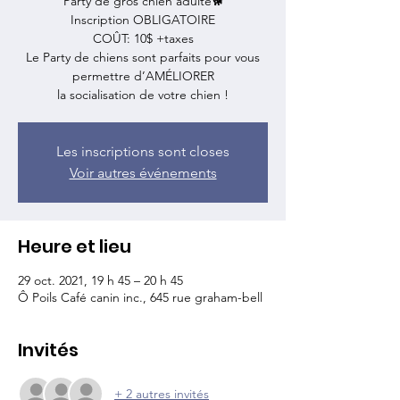
Party de gros chien adulte🐕
Inscription OBLIGATOIRE
COÛT: 10$ +taxes
Le Party de chiens sont parfaits pour vous
permettre d’AMÉLIORER
Les inscriptions sont closes
Voir autres événements
Heure et lieu
29 oct. 2021, 19 h 45 – 20 h 45
Ô Poils Café canin inc., 645 rue graham-bell
Invités
+ 2 autres invités