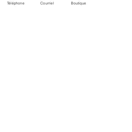
Téléphone
Courriel
Boutique
TVQ
billetterie
Partager cet événement
Abonnez-vous à
l'infolettre
Ne ratez aucune promotion!