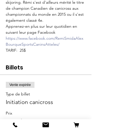
skijoring. Rémi s'est d'ailleurs mérité le titre 
de champion Canadien de canicross aux 
championnats du monde en 2015 ou il s'est 
également classé 4e.

Apprenez-en plus sur leur quotidien en 
suivant leur page Facebook
https://www.facebook.com/RemiSmidaAlex
BourqueSportsCaninsAtteles/
TARIF:  25$ 
Billets
Vente expirée
Type de billet
Initiation canicross
Prix
25,00 $
+3,75 $ TPS et
+ 0,72 $ de frais de