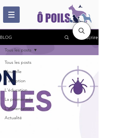
S'inscrire
BLOG
Tous les posts
Tous les posts
Nouvelle
L'adoption
L'éducation
La promenade
L'alimentation
Actualité