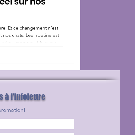
réel sur nos
ure. Et ce changement n’est
 nos chats. Leur routine est
 sorties, sommeil. On ajuste
’impact et on protège leur
eculer l’heure ce week-end
à l'infolettre
promotion!