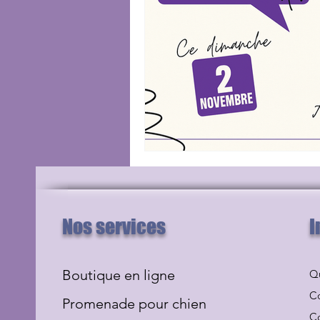
Nos services
I
Boutique en ligne
Q
Co
Promenade pour chien
Co