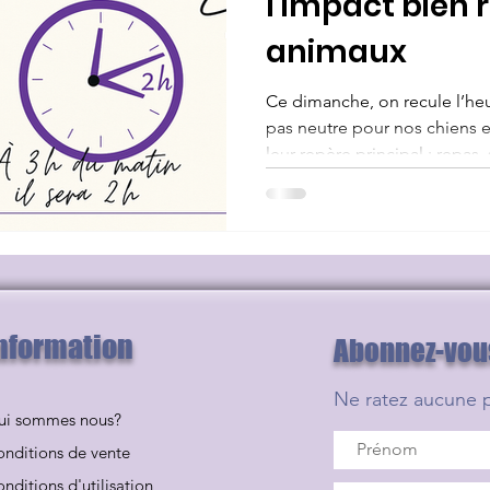
l’impact bien 
animaux
Ce dimanche, on recule l’he
pas neutre pour nos chiens et
leur repère principal : repas,
graduellement pour réduire l
stabilité. N’oubliez pas de r
nformation
Abonnez-vous 
Ne ratez aucune 
ui sommes nous?
nditions de vente
nditions d'utilisation