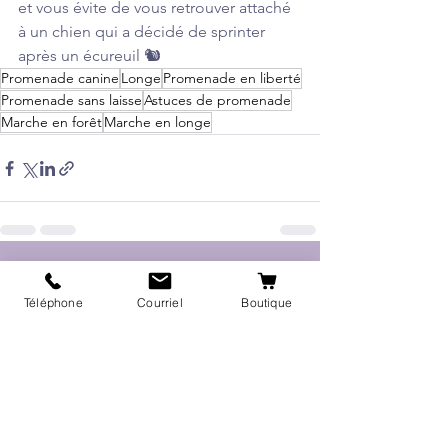
et vous évite de vous retrouver attaché 
à un chien qui a décidé de sprinter 
après un écureuil 🐿️
Promenade canine
Longe
Promenade en liberté
Promenade sans laisse
Astuces de promenade
Marche en forêt
Marche en longe
Voir tout
Posts récents
Téléphone
Courriel
Boutique